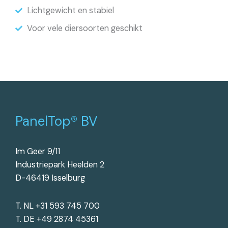
Lichtgewicht en stabiel
Voor vele diersoorten geschikt
PanelTop® BV
Im Geer 9/11
Industriepark Heelden 2
D-46419 Isselburg
T. NL +31 593 745 700
T. DE +49 2874 45361